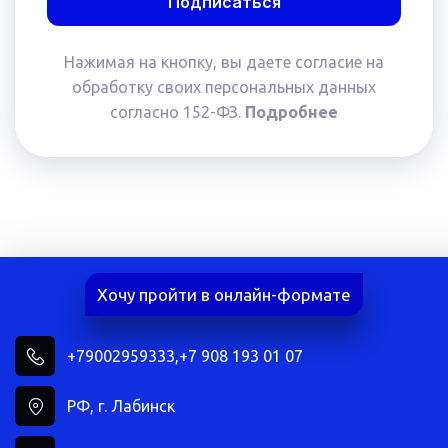
Подписаться
Нажимая на кнопку, вы даете согласие на
обработку своих персональных данных
согласно 152-ФЗ.
Подробнее
Хочу пройти в онлайн-формате
+79002959333
,
+7 908 193 01 07
РФ
,
г. Лабинск